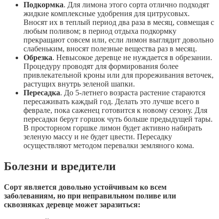
Подкормка
. Для лимона этого сорта отлично подходят
жидкие комплексные удобрения для цитрусовых.
Вносят их в теплый период два раза в месяц, совмещая с
любым поливом; в период отдыха подкормку
прекращают совсем или, если лимон выглядит довольно
слабеньким, вносят полезные вещества раз в месяц.
Обрезка
. Невысокое деревце не нуждается в обрезании.
Процедуру проводят для формирования более
привлекательной кроны или для прореживания веточек,
растущих внутрь зеленой шапки.
Пересадка
. До 5-летнего возраста растение стараются
пересаживать каждый год. Делать это лучше всего в
феврале, пока саженец готовится к новому сезону. Для
пересадки берут горшок чуть больше предыдущей тары.
В просторном горшке лимон будет активно набирать
зеленую массу и не будет цвести. Пересадку
осуществляют методом перевалки земляного кома.
Болезни и вредители
Сорт является довольно устойчивым ко всем
заболеваниям, но при неправильном поливе или
сквозняках деревце может заразиться: