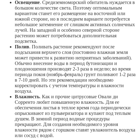
Освещение
. Средиземноморский обитатель нуждается в
большом количестве света. Поэтому оптимальным
вариантом станет его размещение на восточной или
южной стороне, но в последнем варианте потребуется
небольшое затемнение от слишком активных солнечных
лучей. На западной и особенно северной стороне
растению может потребоваться дополнительная
подсветка.
Полив
. Поливать растение рекомендуют после
подсыхания верхнего слоя (постоянно влажная земля
может привести к развитию неприятных заболеваний).
Обычно внесение воды в период бутонизации и
плодоношения производят 2-3 раза в неделю; во время
периода покоя (ноябрь-февраль) грунт поливают 1-2 раза
в 7-10 дней. Но эти рекомендации необходимо
корректировать с учетом температуры и влажности
воздуха.
Влажность
. Как и прочие цитрусовые Овали ди
Сорренто любит повышенную влажность. Для ее
обеспечения листья в теплое время года периодически
опрыскивают из пульверизатора и купают под теплым
душем. В зимний период водные процедуры
прекращают. Для создания необходимого уровня
влажности рядом с горшком ставят увлажнитель воздуха
или сосуд с водой.