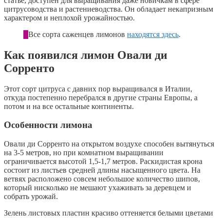
статье, доступен для выращивания даже новичкам в сфере
цитрусоводства и растениеводства. Он обладает некапризным
характером и неплохой урожайностью.
Все сорта саженцев лимонов
находятся здесь
.
Как появился лимон Овали ди
Сорренто
Этот сорт цитруса с давних пор выращивался в Италии,
откуда постепенно перебрался в другие страны Европы, а
потом и на все остальные континенты.
Особенности лимона
Овали ди Сорренто на открытом воздухе способен вытянуться
на 3-5 метров, но при комнатном выращивании
ограничивается высотой 1,5-1,7 метров. Раскидистая крона
состоит из листьев средней длины насыщенного цвета. На
ветвях расположено совсем небольшое количество шипов,
который нисколько не мешают ухаживать за деревцем и
собрать урожай.
Зелень листовых пластин красиво оттеняется белыми цветами