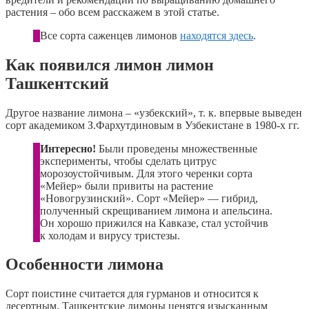
растения – обо всем расскажем в этой статье.
Все сорта саженцев лимонов
находятся здесь
.
Как появился лимон лимон
Ташкентский
Другое название лимона – «узбекский», т. к. впервые выведен
сорт академиком З.Фархутдиновым в Узбекистане в 1980-х гг.
Интересно!
Были проведены множественные
эксперименты, чтобы сделать цитрус
морозоустойчивым. Для этого черенки сорта
«Мейер» были привиты на растение
«Новогрузинский». Сорт «Мейер» — гибрид,
полученный скрещиванием лимона и апельсина.
Он хорошо прижился на Кавказе, стал устойчив
к холодам и вирусу тристезы.
Особенности лимона
Сорт поистине считается для гурманов и относится к
десертным. Ташкентские лимоны ценятся изысканным