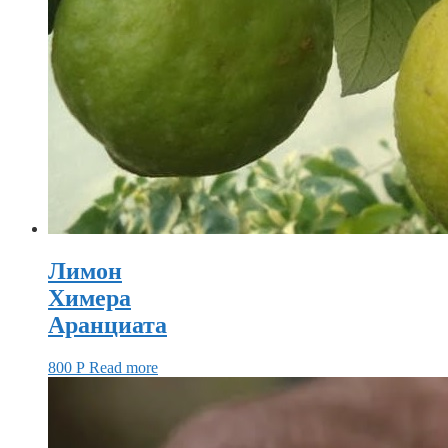
Лимон
Химера
Аранциата
800
Р
Read more