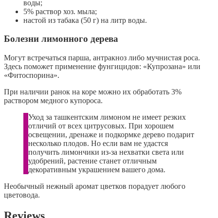
воды;
5% раствор хоз. мыла;
настой из табака (50 г) на литр воды.
Болезни лимонного дерева
Могут встречаться парша, антракноз либо мучнистая роса.
Здесь поможет применение фунгицидов: «Купрозана» или
«Фитоспорина».
При наличии ранок на коре можно их обработать 3%
раствором медного купороса.
Уход за ташкентским лимоном не имеет резких
отличий от всех цитрусовых. При хорошем
освещении, дренаже и подкормке дерево подарит
несколько плодов. Но если вам не удастся
получить лимончики из-за нехватки света или
удобрений, растение станет отличным
декоративным украшением вашего дома.
Необычный нежный аромат цветков порадует любого
цветовода.
Reviews