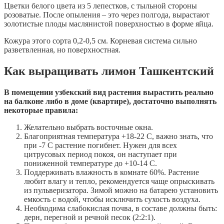
Цветки белого цвета из 5 лепестков, с тыльной стороны
розоватые. После опыления – это через полгода, вырастают
золотистые плоды маслянистой поверхностью в форме яйца.
Кожура этого сорта 0,2-0,5 см. Корневая система сильно
разветвленная, но поверхностная.
Как выращивать лимон Ташкентский
В помещении узбекский вид растения вырастить реально
на балконе либо в доме (квартире), достаточно выполнять
некоторые правила:
Желательно выбрать восточные окна.
Благоприятная температура +18-22 С, важно знать, что
при -7 С растение погибнет. Нужен для всех
цитрусовых период покоя, он наступает при
пониженной температуре до +10-14 С.
Поддерживать влажность в комнате 60%. Растение
любит влагу и тепло, рекомендуется чаще опрыскивать
из пульверизатора. Зимой можно на батарею установить
емкость с водой, чтобы исключить сухость воздуха.
Необходима слабокислая почва, в составе должны быть:
дерн, перегной и речной песок (2:2:1).