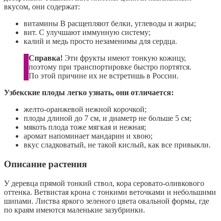
вкусом, они содержат:
витамины В расщепляют белки, углеводы и жиры;
вит. С улучшают иммунную систему;
калий и медь просто незаменимы для сердца.
Справка!
Эти фрукты имеют тонкую кожицу,
поэтому при транспортировке быстро портятся.
По этой причине их не встретишь в России.
Узбекские плоды легко узнать, они отличается:
желто-оранжевой нежной корочкой;
плоды длиной до 7 см, и диаметр не больше 5 см;
мякоть плода тоже мягкая и нежная;
аромат напоминает мандарин и хвою;
вкус сладковатый, не такой кислый, как все привыкли.
Описание растения
У деревца прямой тонкий ствол, кора серовато-оливкового
оттенка. Ветвистая крона с тонкими веточками и небольшими
шипами. Листва яркого зеленого цвета овальной формы, где
по краям имеются маленькие зазубринки.