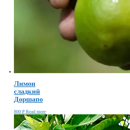
Лимон
сладкий
Доршапо
800
Р
Read more