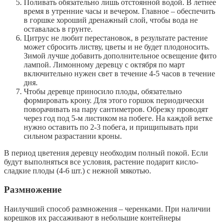
Поливать обязательно лишь отстоянной водой. В летнее
время в утренние часы и вечером. Главное – обеспечить
в горшке хороший дренажный слой, чтобы вода не
оставалась в грунте.
Цитрус не любит перестановок, в результате растение
может сбросить листву, цветы и не будет плодоносить.
Зимой лучше добавить дополнительное освещение фито
лампой. Лимонному деревцу с октября по март
включительно нужен свет в течение 4-5 часов в течение
дня.
Чтобы деревце приносило плоды, обязательно
формировать крону. Для этого горшок периодически
поворачивать на пару сантиметров. Обрезку проводят
через год под 5-м листиком на побеге. На каждой ветке
нужно оставить по 2-3 побега, и прищипывать при
сильном разрастании кроны.
В период цветения деревцу необходим полный покой. Если
будут выполняться все условия, растение подарит кисло-
сладкие плоды (4-6 шт.) с нежной мякотью.
Размножение
Наилучший способ размножения – черенками. При наличии
корешков их рассаживают в небольшие контейнеры