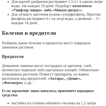
Для корней удобрения растворяют 1,5-2 г в одном литре
воды, так каждые 10 дней. Подойдут
комплексы
«Унифлор микро» либо «Миком-цитрус».
Для лучшего цветения нужны суперфосфаты. Простые
фосфаты растворяют 6 г на литр воды, а двойные – 3 г
каждые 14 дней.
Болезни и вредители
Разберем, какие болезни и вредители могут повредить
лимонное растение.
Вредители
Домашние лимоны могут пострадать от щитовок, тлей,
мучнистых червецов либо паутинных клещей. Обязательно
осматривать растения. Помогут препараты, но важно
распознать вид вредителей:
«Актара», «Децис»,
«Фитоверм»
и др.
Если заражение лишь началось, примените народные
средства:
настойка из головки обычного чеснока на 1,5 литра