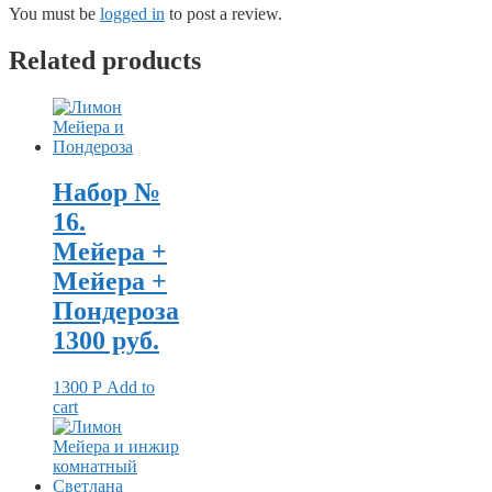
You must be
logged in
to post a review.
Related products
Набор №
16.
Мейера +
Мейера +
Пондероза
1300 руб.
1300
Р
Add to
cart