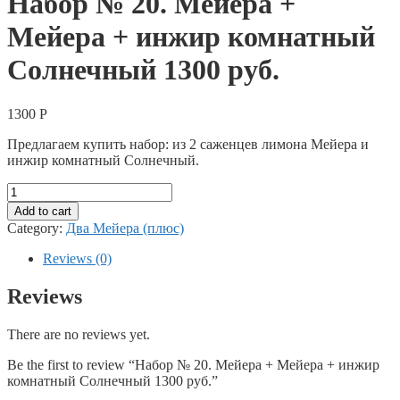
Набор № 20. Мейера +
Мейера + инжир комнатный
Солнечный 1300 руб.
1300
Р
Предлагаем купить набор: из 2 саженцев лимона Мейера и
инжир комнатный Солнечный.
Набор
№
Add to cart
20.
Category:
Два Мейера (плюс)
Мейера
+
Reviews (0)
Мейера
+
Reviews
инжир
комнатный
There are no reviews yet.
Солнечный
1300
Be the first to review “Набор № 20. Мейера + Мейера + инжир
руб.
комнатный Солнечный 1300 руб.”
quantity