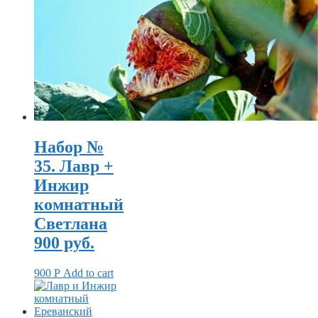
Набор №
35. Лавр +
Инжир
комнатный
Светлана
900 руб.
900
Р
Add to cart