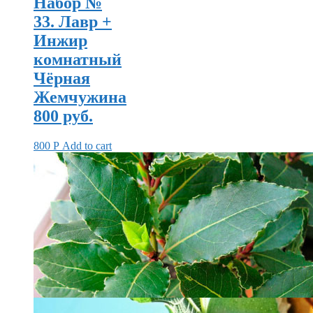
Набор №
33. Лавр +
Инжир
комнатный
Чёрная
Жемчужина
800 руб.
800
Р
Add to cart