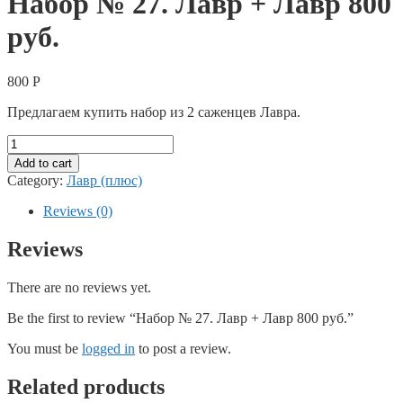
Набор № 27. Лавр + Лавр 800
руб.
800
Р
Предлагаем купить набор из 2 саженцев Лавра.
Набор
№
Add to cart
27.
Category:
Лавр (плюс)
Лавр
+
Reviews (0)
Лавр
800
Reviews
руб.
quantity
There are no reviews yet.
Be the first to review “Набор № 27. Лавр + Лавр 800 руб.”
You must be
logged in
to post a review.
Related products