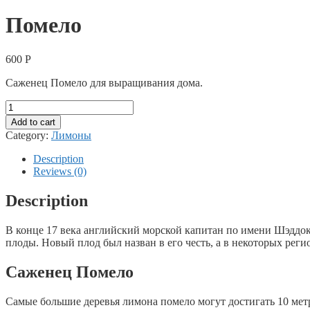
Помело
600
Р
Саженец Помело для выращивания дома.
Помело
quantity
Add to cart
Category:
Лимоны
Description
Reviews (0)
Description
В конце 17 века английский морской капитан по имени Шэддок 
плоды. Новый плод был назван в его честь, а в некоторых рег
Саженец Помело
Самые большие деревья лимона помело могут достигать 10 мет