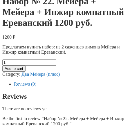
Набор № 22. Мейера +
Мейера + Инжир комнатный
Ереванский 1200 руб.
1200
Р
Предлагаем купить набор: из 2 саженцев лимона Мейера и
Инжир комнатный Ереванский.
Набор
№
Add to cart
22.
Category:
Два Мейера (плюс)
Мейера
+
Reviews (0)
Мейера
+
Reviews
Инжир
комнатный
There are no reviews yet.
Ереванский
1200
Be the first to review “Набор № 22. Мейера + Мейера + Инжир
руб.
комнатный Ереванский 1200 руб.”
quantity